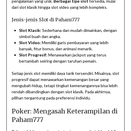
pengalaman yang unik.
Berbagai tipe slot
tersedia, mulai
dari slot klasik hingga slot video yang lebih kompleks.
Jenis-jenis Slot di Paham777
Slot Klasik:
Sederhana dan mudah dimainkan, dengan
simbol buah dan angka.
Slot Video:
Memiliki garis pembayaran yang lebih
banyak, fitur bonus, dan animasi menarik.
Slot Progresif:
Menawarkan jackpot yang terus
bertambah seiring dengan taruhan pemain.
Setiap jenis slot memiliki daya tarik tersendiri. Misalnya, slot
progresif dapat menawarkan kemenangan besar yang
mengubah hidup, tetapi tingkat kemenangannya bisa lebih
rendah dibandingkan dengan slot klasik. Pada akhirnya,
pilihan tergantung pada preferensi individu.
Poker: Mengasah Keterampilan di
Paham777