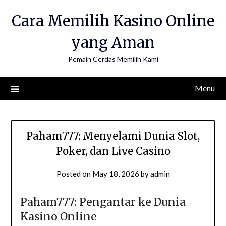
Skip
Cara Memilih Kasino Online
to
content
yang Aman
Pemain Cerdas Memilih Kami
Menu
Paham777: Menyelami Dunia Slot,
Poker, dan Live Casino
Posted on
May 18, 2026
by
admin
Paham777: Pengantar ke Dunia
Kasino Online