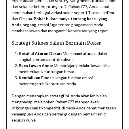
Poker adalah permainan strategi yang membutuhkan lebih
dari sekadar keberuntungan. Di Paham777, Anda dapat
menemukan berbagai variasi poker seperti Texas Hold’em
dan Omaha.
Poker bukan hanya tentang kartu yang
Anda pegang,
tetapi juga tentang bagaimana Anda
membaca lawan dan mengambil keputusan yang tepat.
Strategi Sukses dalam Bermain Poker
Ketahui Aturan Dasar:
Memahami aturan adalah
langkah pertama untuk sukses.
Baca Lawan Anda:
Mempelajari perilaku lawan bisa
memberikan keuntungan besar.
Kendalikan Emosi:
Jangan biarkan emosi
mempengaruhi keputusan Anda.
Dengan menerapkan strategi ini, Anda akan lebih siap
menghadapi meja poker. Paham777 menyediakan
lingkungan yang kompetitif, di mana Anda dapat mengasah
kemampuan Anda dan bersaing dengan pemain lain di
seluruh dunia.