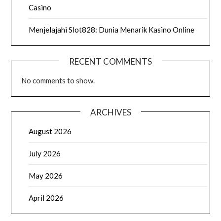
Casino
Menjelajahi Slot828: Dunia Menarik Kasino Online
RECENT COMMENTS
No comments to show.
ARCHIVES
August 2026
July 2026
May 2026
April 2026