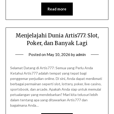
Read more
Menjelajahi Dunia Artis777: Slot,
Poker, dan Banyak Lagi
Posted on
May 10, 2026
by
admin
Selamat Datang di Artis777: Semua yang Perlu Anda
Ketahui Artis777 adalah tempat yang tepat bagi
penggemar perjudian online. Di sini, Anda dapat menikmati
berbagai permainan seperti slot, lottery, poker, live casino,
sportsbook, dan arcade. Apakah Anda siap untuk memulai
petualangan yang mendebarkan? Mari kita telusuri lebih
dalam tentang apa yang ditawarkan Artis777 dan
bagaimana Anda…