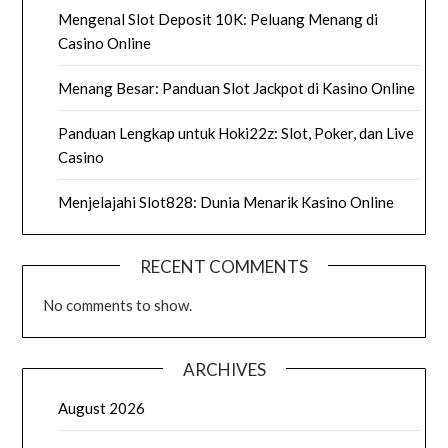
Mengenal Slot Deposit 10K: Peluang Menang di
Casino Online
Menang Besar: Panduan Slot Jackpot di Kasino Online
Panduan Lengkap untuk Hoki22z: Slot, Poker, dan Live
Casino
Menjelajahi Slot828: Dunia Menarik Kasino Online
RECENT COMMENTS
No comments to show.
ARCHIVES
August 2026