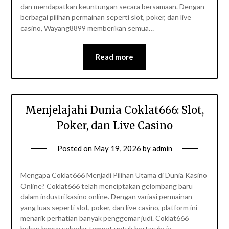
dan mendapatkan keuntungan secara bersamaan. Dengan
berbagai pilihan permainan seperti slot, poker, dan live
casino, Wayang8899 memberikan semua…
Read more
Menjelajahi Dunia Coklat666: Slot,
Poker, dan Live Casino
Posted on
May 19, 2026
by
admin
Mengapa Coklat666 Menjadi Pilihan Utama di Dunia Kasino
Online? Coklat666 telah menciptakan gelombang baru
dalam industri kasino online. Dengan variasi permainan
yang luas seperti slot, poker, dan live casino, platform ini
menarik perhatian banyak penggemar judi. Coklat666
bukan hanya sekedar tempat untuk bertaruh; ia