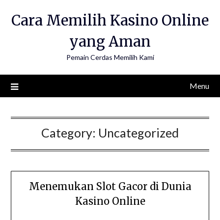
Skip
Cara Memilih Kasino Online
to
content
yang Aman
Pemain Cerdas Memilih Kami
Menu
Category:
Uncategorized
Menemukan Slot Gacor di Dunia
Kasino Online